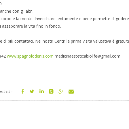
O
anche con gli altri.
l corpo e la mente. Invecchiare lentamente e bene permette di godere
 assaporare la vita fino in fondo.
di più contattaci. Nei nostri Centri la prima visita valutativa è gratuit
842
www.spagnolodenis.com
medicinaesteticabiolife@gm
ail.com
rticolo: