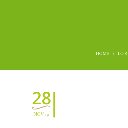
HOME
LO 
28
NOV 19