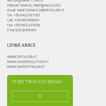
Via Lungolavia 1, 33035
Palazzo Inserco, Martignacco (UD)
Email:
MARTIGNACCO@SPITALERI.IT
Tel. +39.0432 657187
Cell.
+393407096654
Fax +39.0432 637636
P.Iva 02318470305
LINKS AMICI
WWW.SPITALERI.IT
WWW.ONEREVOLUTION.IT
WWW.SAFESPITALERI.IT
TI SEI TROVATO BENE?
SI