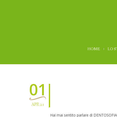
HOME
LO 
01
APR 21
Hai mai sentito parlare di DENTOSOFI