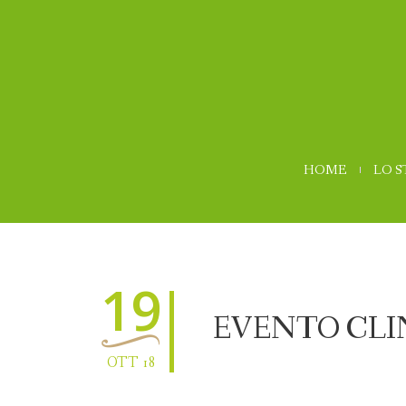
HOME
LO 
19
EVENTO CLIN
OTT 18