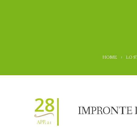
HOME
LO 
28
IMPRONTE 
APR 21