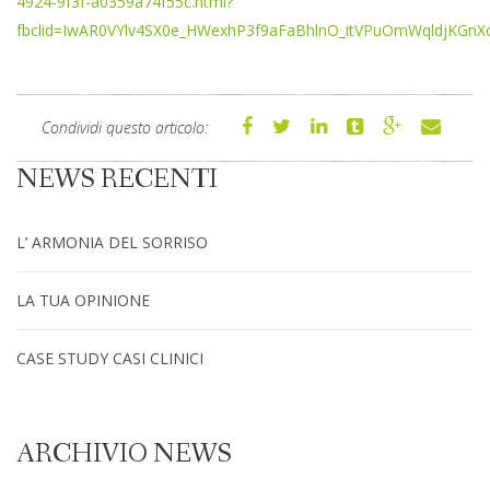
4924-9f3f-a0359a74f55c.html?
fbclid=IwAR0VYlv4SX0e_HWexhP3f9aFaBhlnO_itVPuOmWqldjKGn
Condividi questo articolo:
NEWS RECENTI
L’ ARMONIA DEL SORRISO
LA TUA OPINIONE
CASE STUDY CASI CLINICI
ARCHIVIO NEWS