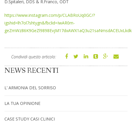
D.Spitaleri, DDS & R.Franco, ODT
https://www.instagram.com/p/CLABRoUq0GC/?
igshid=lh7ol7shtygn&fbclid=IwAR0m-
geZmWz86K9GeZl9898EvjM17dxAWX1aQ3u21saNmsdACEUxLkdk
Condividi questo articolo:
NEWS RECENTI
L’ ARMONIA DEL SORRISO
LA TUA OPINIONE
CASE STUDY CASI CLINICI