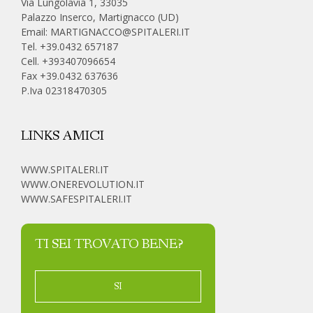
Via Lungolavia 1, 33035
Palazzo Inserco, Martignacco (UD)
Email:
MARTIGNACCO@SPITALERI.IT
Tel. +39.0432 657187
Cell.
+393407096654
Fax +39.0432 637636
P.Iva 02318470305
LINKS AMICI
WWW.SPITALERI.IT
WWW.ONEREVOLUTION.IT
WWW.SAFESPITALERI.IT
TI SEI TROVATO BENE?
SI