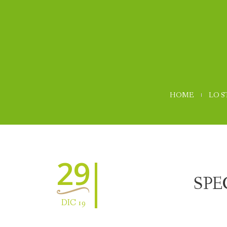
HOME
LO 
29
SPE
DIC 19