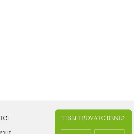
ICI
TI SEI TROVATO BENE?
RI.IT