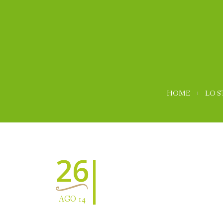
HOME
LO 
26
AGO 14